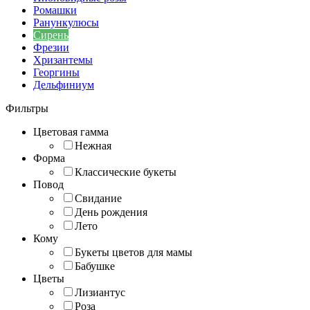
Ромашки
Ранункулюсы
Сирень
Фрезии
Хризантемы
Георгины
Дельфиниум
Фильтры
Цветовая гамма
Нежная
Форма
Классические букеты
Повод
Свидание
День рождения
Лето
Кому
Букеты цветов для мамы
Бабушке
Цветы
Лизиантус
Роза