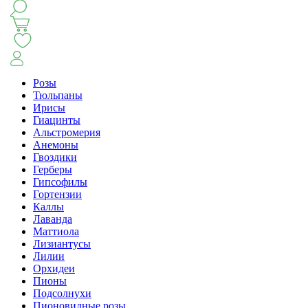
КЛАССИКА
БУКЕТ ЦВЕТОВ НА ВЫПУСК
СЕЗОН ПИОНОВ
МОНОБУКЕТЫ
ЛЕТО 2
Розы
Тюльпаны
Ирисы
АВТОРСКИЕ БУКЕТЫ
ЦВЕТОЧНЫЕ КОМПОЗИ
Гиацинты
Альстромерия
Анемоны
БУКЕТЫ РОЗ
ЦВЕТЫ
КОМУ
ПОВОД
СУХОЦВ
Гвоздики
Герберы
Гипсофилы
Гортензии
ГОРШЕЧНЫЕ РАСТЕНИЯ
ПОДАРКИ
ЦВЕТЫ ПАЧК
Каллы
Лаванда
Маттиола
IRIS.HOME
САЛО
Лизиантусы
Лилии
Орхидеи
Пионы
Подсолнухи
Пионовидные розы