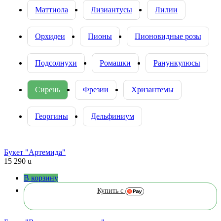
Маттиола
Лизиантусы
Лилии
Орхидеи
Пионы
Пионовидные розы
Подсолнухи
Ромашки
Ранункулюсы
Сирень
Фрезии
Хризантемы
Георгины
Дельфиниум
Букет "Артемида"
15 290
u
В корзину
Купить с