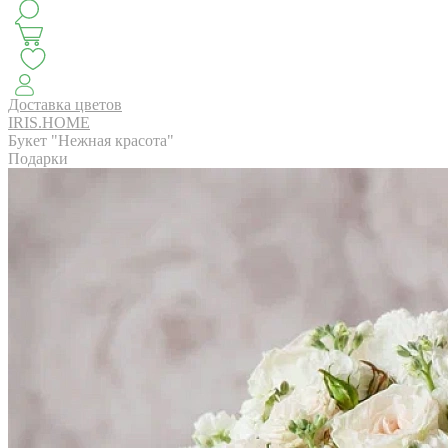
КЛАССИКА
БУКЕТ ЦВЕТОВ НА ВЫПУСК
СЕЗОН ПИОНОВ
МОНОБУКЕТЫ
ЛЕТО 2
Доставка цветов
IRIS.HOME
Букет "Нежная красота"
Подарки
АВТОРСКИЕ БУКЕТЫ
ЦВЕТОЧНЫЕ КОМПОЗИ
БУКЕТЫ РОЗ
ЦВЕТЫ
КОМУ
ПОВОД
СУХОЦВ
ГОРШЕЧНЫЕ РАСТЕНИЯ
ПОДАРКИ
ЦВЕТЫ ПАЧК
IRIS.HOME
САЛО