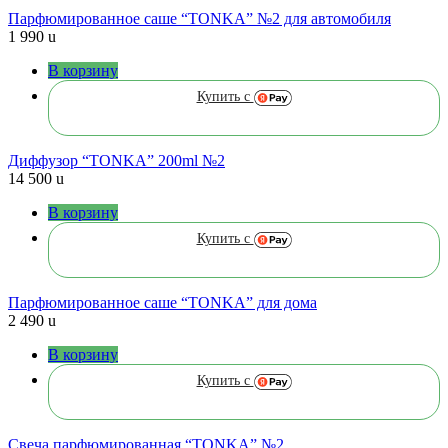
Парфюмированное саше “TONKA” №2 для автомобиля
1 990
u
В корзину
Купить с
Диффузор “TONKA” 200ml №2
14 500
u
В корзину
Купить с
Парфюмированное саше “TONKA” для дома
2 490
u
В корзину
Купить с
Cвеча парфюмированная “TONKA” №2