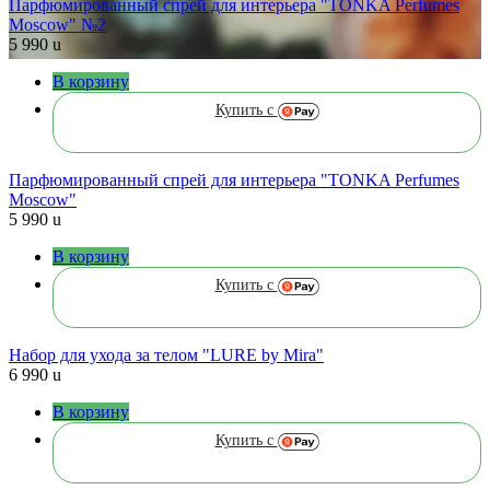
Парфюмированный спрей для интерьера "TONKA Perfumes
Moscow" №2
5 990
u
В корзину
Купить с
Парфюмированный спрей для интерьера "TONKA Perfumes
Moscow"
5 990
u
В корзину
Купить с
Набор для ухода за телом "LURE by Mira"
6 990
u
В корзину
Купить с