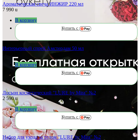
Ароматическая свеча ИНЖИР 220 мл
7 990
u
В корзину
Купить с
Интерьерный спрей Амстердам 50 мл
5 490
u
В корзину
Купить с
Лосьон косметический "LURE by Mira" №2
2 590
u
В корзину
Купить с
Набор для ухода за телом "LURE by Mira" №2