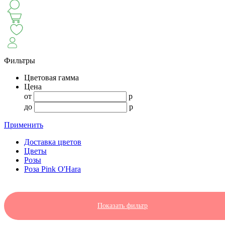
КЛАССИКА
БУКЕТ ЦВЕТОВ НА ВЫПУСК
СЕЗОН ПИОНОВ
МОНОБУКЕТЫ
ЛЕТО 2
Фильтры
Цветовая гамма
АВТОРСКИЕ БУКЕТЫ
ЦВЕТОЧНЫЕ КОМПОЗИ
Цена
от
p
до
p
БУКЕТЫ РОЗ
ЦВЕТЫ
КОМУ
ПОВОД
СУХОЦВ
Применить
Доставка цветов
ГОРШЕЧНЫЕ РАСТЕНИЯ
ПОДАРКИ
ЦВЕТЫ ПАЧК
Цветы
Розы
Роза Pink O'Hara
IRIS.HOME
САЛО
Показать фильтр