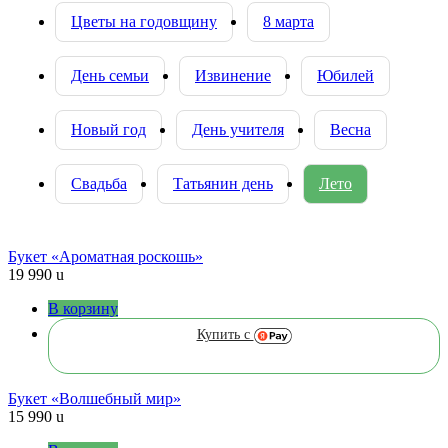
Цветы на годовщину
8 марта
День семьи
Извинение
Юбилей
Новый год
День учителя
Весна
Свадьба
Татьянин день
Лето
Букет «Ароматная роскошь»
19 990
u
В корзину
Купить с
Букет «Волшебный мир»
15 990
u