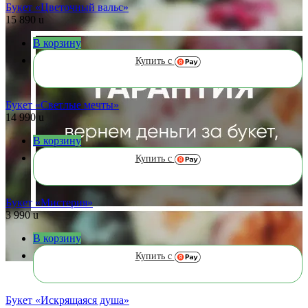
Букет «Цветочный вальс»
15 890
u
В корзину
Купить с
Букет «Светлые мечты»
14 990
u
В корзину
Купить с
Букет «Мистерия»
3 990
u
В корзину
Купить с
Букет «Искрящаяся душа»