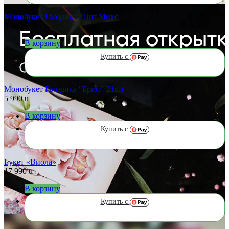
Монобукет Гвоздика 21шт Микс
5 990
u
В корзину
Купить с
Монобукет Гвоздика "Брют" 21шт
5 990
u
В корзину
Купить с
Букет «Виола»
17 990
u
В корзину
Купить с