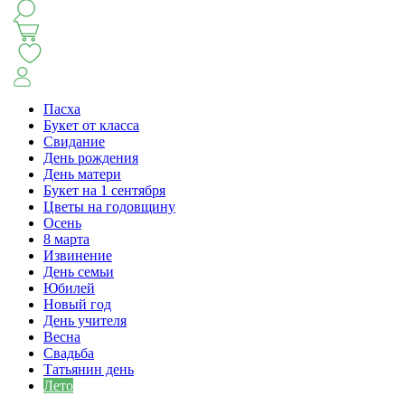
КЛАССИКА
БУКЕТ ЦВЕТОВ НА ВЫПУСК
СЕЗОН ПИОНОВ
МОНОБУКЕТЫ
ЛЕТО 2
Пасха
Букет от класса
Свидание
АВТОРСКИЕ БУКЕТЫ
ЦВЕТОЧНЫЕ КОМПОЗИ
День рождения
День матери
Букет на 1 сентября
БУКЕТЫ РОЗ
ЦВЕТЫ
КОМУ
ПОВОД
СУХОЦВ
Цветы на годовщину
Осень
8 марта
Извинение
ГОРШЕЧНЫЕ РАСТЕНИЯ
ПОДАРКИ
ЦВЕТЫ ПАЧК
День семьи
Юбилей
Новый год
IRIS.HOME
САЛО
День учителя
Весна
Свадьба
Татьянин день
Лето