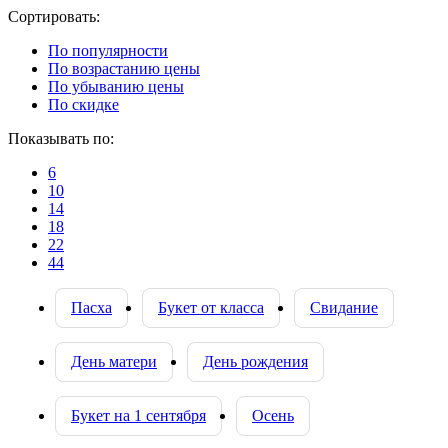
Cортировать:
По популярности
По возрастанию цены
По убыванию цены
По скидке
Показывать по:
6
10
14
18
22
44
Пасха
Букет от класса
Свидание
День матери
День рождения
Букет на 1 сентября
Осень