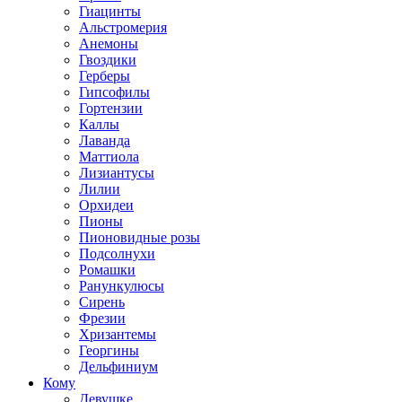
Гиацинты
Альстромерия
Анемоны
Гвоздики
Герберы
Гипсофилы
Гортензии
Каллы
Лаванда
Маттиола
Лизиантусы
Лилии
Орхидеи
Пионы
Пионовидные розы
Подсолнухи
Ромашки
Ранункулюсы
Сирень
Фрезии
Хризантемы
Георгины
Дельфиниум
Кому
Девушке