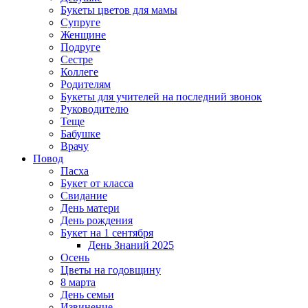
Букеты цветов для мамы
Супруге
Женщине
Подруге
Сестре
Коллеге
Родителям
Букеты для учителей на последний звонок
Руководителю
Теще
Бабушке
Врачу
Повод
Пасха
Букет от класса
Свидание
День матери
День рождения
Букет на 1 сентября
День Знаний 2025
Осень
Цветы на годовщину
8 марта
День семьи
Извинение