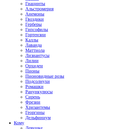
Гиацинты
Альстромерия
Анемоны
Гвоздики
Герберы
Гипсофилы
Гортензии
Каллы
Лаванда
Маттиола
Лизиантусы
Лилии
Орхидеи
Пионы
Пионовидные розы
Подсолнухи
Ромашки
Ранункулюсы
Сирень
Фрезии
Хризантемы
Георгины
Дельфиниум
Кому
Девушке