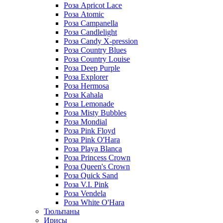
Роза Apricot Lace
Роза Atomic
Роза Campanella
Роза Candlelight
Роза Candy X-pression
Роза Country Blues
Роза Country Louise
Роза Deep Purple
Роза Explorer
Роза Hermosa
Роза Kahala
Роза Lemonade
Роза Misty Bubbles
Роза Mondial
Роза Pink Floyd
Роза Pink O'Hara
Роза Playa Blanca
Роза Princess Crown
Роза Queen's Crown
Роза Quick Sand
Роза V.I. Pink
Роза Vendela
Роза White O'Hara
Тюльпаны
Ирисы