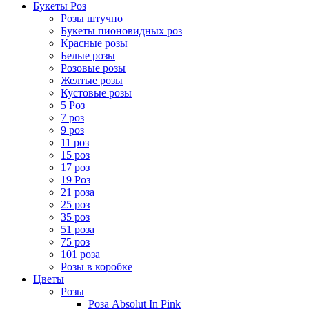
Букеты Роз
Розы штучно
Букеты пионовидных роз
Красные розы
Белые розы
Розовые розы
Желтые розы
Кустовые розы
5 Роз
7 роз
9 роз
11 роз
15 роз
17 роз
19 Роз
21 роза
25 роз
35 роз
51 роза
75 роз
101 роза
Розы в коробке
Цветы
Розы
Роза Absolut In Pink