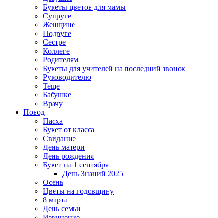
Букеты цветов для мамы
Супруге
Женщине
Подруге
Сестре
Коллеге
Родителям
Букеты для учителей на последний звонок
Руководителю
Теще
Бабушке
Врачу
Повод
Пасха
Букет от класса
Свидание
День матери
День рождения
Букет на 1 сентября
День Знаний 2025
Осень
Цветы на годовщину
8 марта
День семьи
Извинение