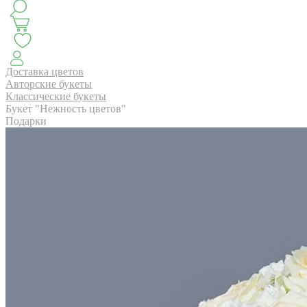
КЛАССИКА
БУКЕТ ЦВЕТОВ НА ВЫПУСК
СЕЗОН ПИОНОВ
МОНОБУКЕТЫ
ЛЕТО 2
Доставка цветов
Авторские букеты
Классические букеты
Букет "Нежность цветов"
АВТОРСКИЕ БУКЕТЫ
ЦВЕТОЧНЫЕ КОМПОЗИ
Подарки
БУКЕТЫ РОЗ
ЦВЕТЫ
КОМУ
ПОВОД
СУХОЦВ
ГОРШЕЧНЫЕ РАСТЕНИЯ
ПОДАРКИ
ЦВЕТЫ ПАЧК
IRIS.HOME
САЛО