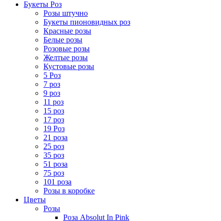
Букеты Роз
Розы штучно
Букеты пионовидных роз
Красные розы
Белые розы
Розовые розы
Желтые розы
Кустовые розы
5 Роз
7 роз
9 роз
11 роз
15 роз
17 роз
19 Роз
21 роза
25 роз
35 роз
51 роза
75 роз
101 роза
Розы в коробке
Цветы
Розы
Роза Absolut In Pink