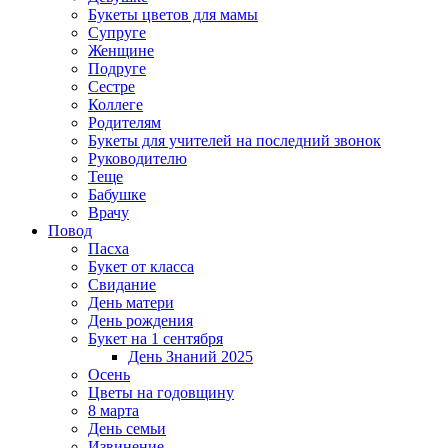
Букеты цветов для мамы
Супруге
Женщине
Подруге
Сестре
Коллеге
Родителям
Букеты для учителей на последний звонок
Руководителю
Теще
Бабушке
Врачу
Повод
Пасха
Букет от класса
Свидание
День матери
День рождения
Букет на 1 сентября
День Знаний 2025
Осень
Цветы на годовщину
8 марта
День семьи
Извинение