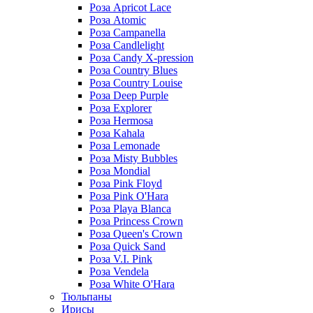
Роза Apricot Lace
Роза Atomic
Роза Campanella
Роза Candlelight
Роза Candy X-pression
Роза Country Blues
Роза Country Louise
Роза Deep Purple
Роза Explorer
Роза Hermosa
Роза Kahala
Роза Lemonade
Роза Misty Bubbles
Роза Mondial
Роза Pink Floyd
Роза Pink O'Hara
Роза Playa Blanca
Роза Princess Crown
Роза Queen's Crown
Роза Quick Sand
Роза V.I. Pink
Роза Vendela
Роза White O'Hara
Тюльпаны
Ирисы