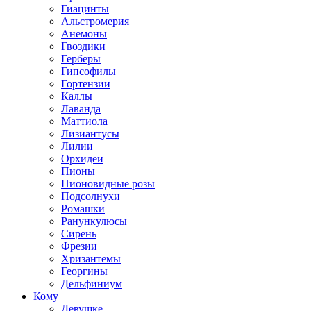
Гиацинты
Альстромерия
Анемоны
Гвоздики
Герберы
Гипсофилы
Гортензии
Каллы
Лаванда
Маттиола
Лизиантусы
Лилии
Орхидеи
Пионы
Пионовидные розы
Подсолнухи
Ромашки
Ранункулюсы
Сирень
Фрезии
Хризантемы
Георгины
Дельфиниум
Кому
Девушке