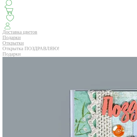
КЛАССИКА
БУКЕТ ЦВЕТОВ НА ВЫПУСК
СЕЗОН ПИОНОВ
МОНОБУКЕТЫ
ЛЕТО 2
Доставка цветов
Подарки
Открытки
Открытка ПОЗДРАВЛЯЮ!
АВТОРСКИЕ БУКЕТЫ
ЦВЕТОЧНЫЕ КОМПОЗИ
Подарки
БУКЕТЫ РОЗ
ЦВЕТЫ
КОМУ
ПОВОД
СУХОЦВ
ГОРШЕЧНЫЕ РАСТЕНИЯ
ПОДАРКИ
ЦВЕТЫ ПАЧК
IRIS.HOME
САЛО