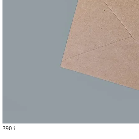
390
i