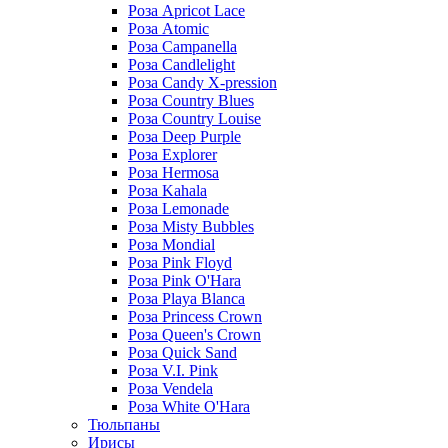
Роза Apricot Lace
Роза Atomic
Роза Campanella
Роза Candlelight
Роза Candy X-pression
Роза Country Blues
Роза Country Louise
Роза Deep Purple
Роза Explorer
Роза Hermosa
Роза Kahala
Роза Lemonade
Роза Misty Bubbles
Роза Mondial
Роза Pink Floyd
Роза Pink O'Hara
Роза Playa Blanca
Роза Princess Crown
Роза Queen's Crown
Роза Quick Sand
Роза V.I. Pink
Роза Vendela
Роза White O'Hara
Тюльпаны
Ирисы