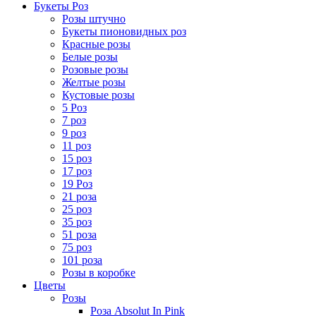
Букеты Роз
Розы штучно
Букеты пионовидных роз
Красные розы
Белые розы
Розовые розы
Желтые розы
Кустовые розы
5 Роз
7 роз
9 роз
11 роз
15 роз
17 роз
19 Роз
21 роза
25 роз
35 роз
51 роза
75 роз
101 роза
Розы в коробке
Цветы
Розы
Роза Absolut In Pink