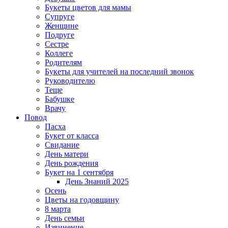
Букеты цветов для мамы
Супруге
Женщине
Подруге
Сестре
Коллеге
Родителям
Букеты для учителей на последний звонок
Руководителю
Теще
Бабушке
Врачу
Повод
Пасха
Букет от класса
Свидание
День матери
День рождения
Букет на 1 сентября
День Знаний 2025
Осень
Цветы на годовщину
8 марта
День семьи
Извинение