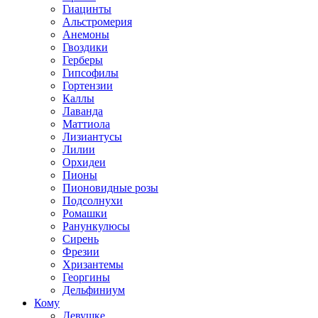
Гиацинты
Альстромерия
Анемоны
Гвоздики
Герберы
Гипсофилы
Гортензии
Каллы
Лаванда
Маттиола
Лизиантусы
Лилии
Орхидеи
Пионы
Пионовидные розы
Подсолнухи
Ромашки
Ранункулюсы
Сирень
Фрезии
Хризантемы
Георгины
Дельфиниум
Кому
Девушке