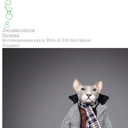
КЛАССИКА
БУКЕТ ЦВЕТОВ НА ВЫПУСК
СЕЗОН ПИОНОВ
МОНОБУКЕТЫ
ЛЕТО 2
Доставка цветов
Подарки
Коллекционная кукла BOGACHO Кот Бруно
Подарки
АВТОРСКИЕ БУКЕТЫ
ЦВЕТОЧНЫЕ КОМПОЗИ
БУКЕТЫ РОЗ
ЦВЕТЫ
КОМУ
ПОВОД
СУХОЦВ
ГОРШЕЧНЫЕ РАСТЕНИЯ
ПОДАРКИ
ЦВЕТЫ ПАЧК
IRIS.HOME
САЛО