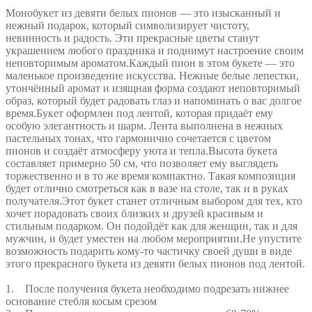
Монобукет из девяти белых пионов — это изысканный и
нежный подарок, который символизирует чистоту,
невинность и радость. Эти прекрасные цветы станут
украшением любого праздника и поднимут настроение своим
неповторимым ароматом.Каждый пион в этом букете — это
маленькое произведение искусства. Нежные белые лепестки,
утончённый аромат и изящная форма создают неповторимый
образ, который будет радовать глаз и напоминать о вас долгое
время.Букет оформлен под лентой, которая придаёт ему
особую элегантность и шарм. Лента выполнена в нежных
пастельных тонах, что гармонично сочетается с цветом
пионов и создаёт атмосферу уюта и тепла.Высота букета
составляет примерно 50 см, что позволяет ему выглядеть
торжественно и в то же время компактно. Такая композиция
будет отлично смотреться как в вазе на столе, так и в руках
получателя.Этот букет станет отличным выбором для тех, кто
хочет порадовать своих близких и друзей красивым и
стильным подарком. Он подойдёт как для женщин, так и для
мужчин, и будет уместен на любом мероприятии.Не упустите
возможность подарить кому-то частичку своей души в виде
этого прекрасного букета из девяти белых пионов под лентой.
1. После получения букета необходимо подрезать нижнее
основание стебля косым срезом