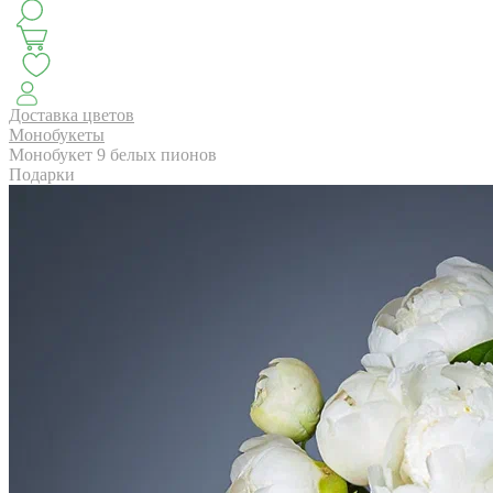
КЛАССИКА
БУКЕТ ЦВЕТОВ НА ВЫПУСК
СЕЗОН ПИОНОВ
МОНОБУКЕТЫ
ЛЕТО 2
Доставка цветов
Монобукеты
Монобукет 9 белых пионов
Подарки
АВТОРСКИЕ БУКЕТЫ
ЦВЕТОЧНЫЕ КОМПОЗИ
БУКЕТЫ РОЗ
ЦВЕТЫ
КОМУ
ПОВОД
СУХОЦВ
ГОРШЕЧНЫЕ РАСТЕНИЯ
ПОДАРКИ
ЦВЕТЫ ПАЧК
IRIS.HOME
САЛО