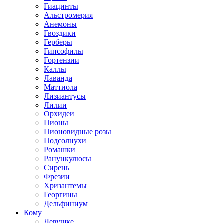
Гиацинты
Альстромерия
Анемоны
Гвоздики
Герберы
Гипсофилы
Гортензии
Каллы
Лаванда
Маттиола
Лизиантусы
Лилии
Орхидеи
Пионы
Пионовидные розы
Подсолнухи
Ромашки
Ранункулюсы
Сирень
Фрезии
Хризантемы
Георгины
Дельфиниум
Кому
Девушке