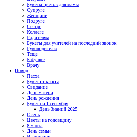
Букеты цветов для мамы
Супруге
Женщине
Подруге
Сестре
Коллеге
Родителям
Букеты для учителей на последний звонок
Руководителю
Теще
Бабушке
Врачу
Повод
Пасха
Букет от класса
Свидание
День матери
День рождения
Букет на 1 сентября
День Знаний 2025
Осень
Цветы на годовщину
8 марта
День семьи
Извинение