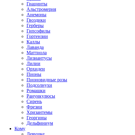
Гиацинты
Альстромерия
Анемоны
Гвоздики
Герберы
Гипсофилы
Гортензии
Каллы
Лаванда
Маттиола
Лизиантусы
Лилии
Орхидеи
Пионы
Пионовидные розы
Подсолнухи
Ромашки
Ранункулюсы
Сирень
Фрезии
Хризантемы
Георгины
Дельфиниум
Кому
Девушке