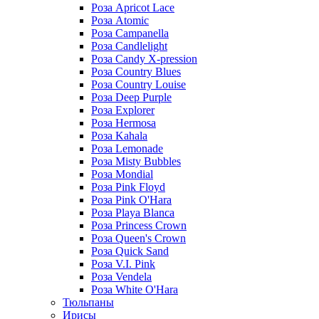
Роза Apricot Lace
Роза Atomic
Роза Campanella
Роза Candlelight
Роза Candy X-pression
Роза Country Blues
Роза Country Louise
Роза Deep Purple
Роза Explorer
Роза Hermosa
Роза Kahala
Роза Lemonade
Роза Misty Bubbles
Роза Mondial
Роза Pink Floyd
Роза Pink O'Hara
Роза Playa Blanca
Роза Princess Crown
Роза Queen's Crown
Роза Quick Sand
Роза V.I. Pink
Роза Vendela
Роза White O'Hara
Тюльпаны
Ирисы