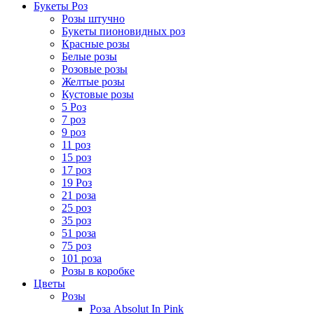
Букеты Роз
Розы штучно
Букеты пионовидных роз
Красные розы
Белые розы
Розовые розы
Желтые розы
Кустовые розы
5 Роз
7 роз
9 роз
11 роз
15 роз
17 роз
19 Роз
21 роза
25 роз
35 роз
51 роза
75 роз
101 роза
Розы в коробке
Цветы
Розы
Роза Absolut In Pink