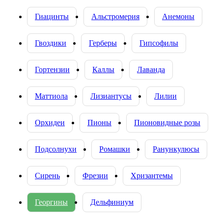
Гиацинты
Альстромерия
Анемоны
Гвоздики
Герберы
Гипсофилы
Гортензии
Каллы
Лаванда
Маттиола
Лизиантусы
Лилии
Орхидеи
Пионы
Пионовидные розы
Подсолнухи
Ромашки
Ранункулюсы
Сирень
Фрезии
Хризантемы
Георгины
Дельфиниум