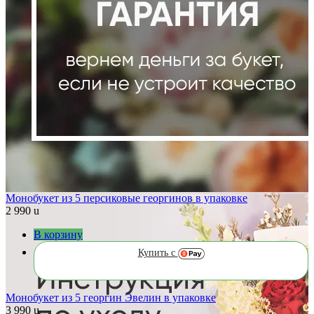
Монобукет из 5 персиковые георгинов в упаковке
2 990
u
В корзину
Купить с
Монобукет из 5 георгин Эвелин в упаковке
3 990
u