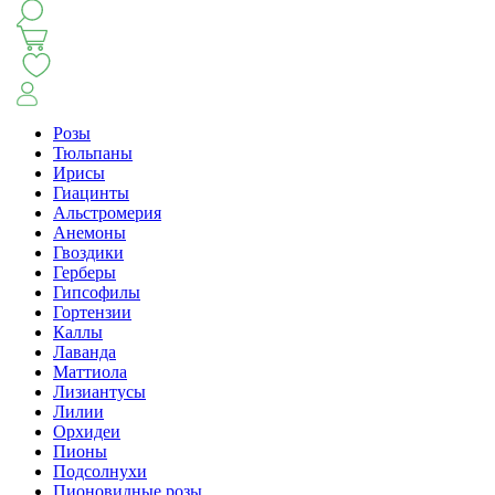
КЛАССИКА
БУКЕТ ЦВЕТОВ НА ВЫПУСК
СЕЗОН ПИОНОВ
МОНОБУКЕТЫ
ЛЕТО 2
Розы
Тюльпаны
Ирисы
АВТОРСКИЕ БУКЕТЫ
ЦВЕТОЧНЫЕ КОМПОЗИ
Гиацинты
Альстромерия
Анемоны
БУКЕТЫ РОЗ
ЦВЕТЫ
КОМУ
ПОВОД
СУХОЦВ
Гвоздики
Герберы
Гипсофилы
Гортензии
ГОРШЕЧНЫЕ РАСТЕНИЯ
ПОДАРКИ
ЦВЕТЫ ПАЧК
Каллы
Лаванда
Маттиола
IRIS.HOME
САЛО
Лизиантусы
Лилии
Орхидеи
Пионы
Подсолнухи
Пионовидные розы