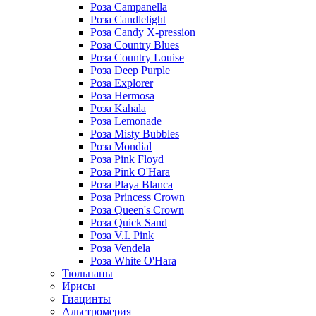
Роза Campanella
Роза Candlelight
Роза Candy X-pression
Роза Country Blues
Роза Country Louise
Роза Deep Purple
Роза Explorer
Роза Hermosa
Роза Kahala
Роза Lemonade
Роза Misty Bubbles
Роза Mondial
Роза Pink Floyd
Роза Pink O'Hara
Роза Playa Blanca
Роза Princess Crown
Роза Queen's Crown
Роза Quick Sand
Роза V.I. Pink
Роза Vendela
Роза White O'Hara
Тюльпаны
Ирисы
Гиацинты
Альстромерия