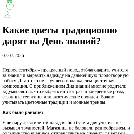
СЕЗОН ПИОНОВ
МОНОБУКЕТЫ
ЛЕТО 2
Какие цветы традиционно
АВТОРСКИЕ БУКЕТЫ
ЦВЕТОЧНЫЕ КОМПОЗИ
дарят на День знаний?
БУКЕТЫ РОЗ
ЦВЕТЫ
КОМУ
ПОВОД
СУХОЦВ
07.07.2026
Первое сентября – прекрасный повод отблагодарить учителя
ГОРШЕЧНЫЕ РАСТЕНИЯ
ПОДАРКИ
ЦВЕТЫ ПАЧК
за знания и выразить надежду на дальнейшую плодотворную
работу. Для этого нет лучшего подарка, чем цветочная
композиция. С приближением Дня знаний многие родители
задумываются, что выбрать на этот раз: проверенные розы,
IRIS.HOME
САЛО
сезонные георгины или экзотические орхидеи. Важно
учитывать цветочные традиции и модные тренды.
Как было раньше?
Еще пару десятилетий назад выбор букета для учителя не
вызывал трудностей. Магазины не баловали разнообразием, и
большинство учеников отправлялись на линейку с цветами,