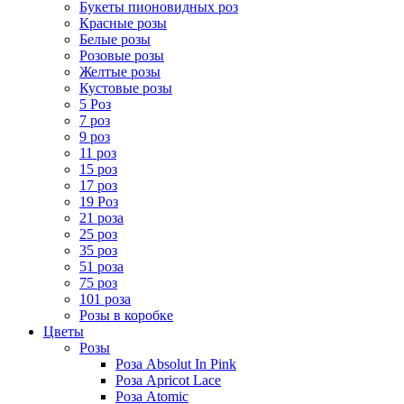
Букеты пионовидных роз
Красные розы
Белые розы
Розовые розы
Желтые розы
Кустовые розы
5 Роз
7 роз
9 роз
11 роз
15 роз
17 роз
19 Роз
21 роза
25 роз
35 роз
51 роза
75 роз
101 роза
Розы в коробке
Цветы
Розы
Роза Absolut In Pink
Роза Apricot Lace
Роза Atomic