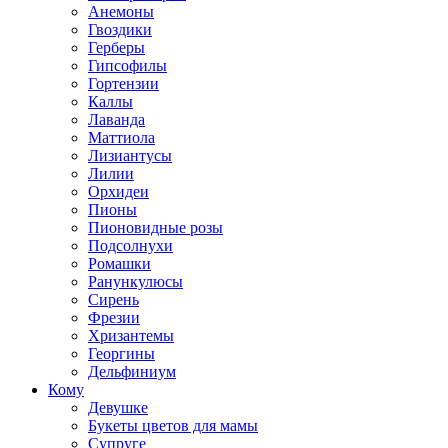
Анемоны
Гвоздики
Герберы
Гипсофилы
Гортензии
Каллы
Лаванда
Маттиола
Лизиантусы
Лилии
Орхидеи
Пионы
Пионовидные розы
Подсолнухи
Ромашки
Ранункулюсы
Сирень
Фрезии
Хризантемы
Георгины
Дельфиниум
Кому
Девушке
Букеты цветов для мамы
Супруге