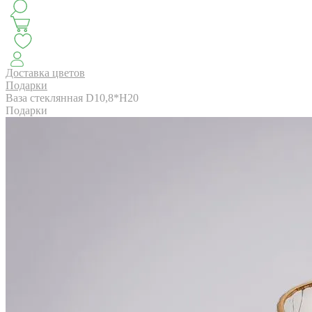
КЛАССИКА
БУКЕТ ЦВЕТОВ НА ВЫПУСК
СЕЗОН ПИОНОВ
МОНОБУКЕТЫ
ЛЕТО 2
Доставка цветов
Подарки
Ваза стеклянная D10,8*H20
Подарки
АВТОРСКИЕ БУКЕТЫ
ЦВЕТОЧНЫЕ КОМПОЗИ
БУКЕТЫ РОЗ
ЦВЕТЫ
КОМУ
ПОВОД
СУХОЦВ
ГОРШЕЧНЫЕ РАСТЕНИЯ
ПОДАРКИ
ЦВЕТЫ ПАЧК
IRIS.HOME
САЛО