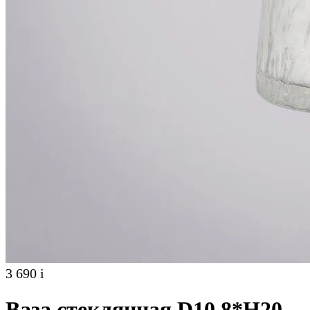
3 690
i
Ваза стеклянная D10,8*H20