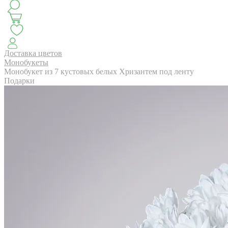
КЛАССИКА
БУКЕТ ЦВЕТОВ НА ВЫПУСК
СЕЗОН ПИОНОВ
МОНОБУКЕТЫ
ЛЕТО 2
Доставка цветов
Монобукеты
Монобукет из 7 кустовых белых Хризантем под ленту
Подарки
АВТОРСКИЕ БУКЕТЫ
ЦВЕТОЧНЫЕ КОМПОЗИ
БУКЕТЫ РОЗ
ЦВЕТЫ
КОМУ
ПОВОД
СУХОЦВ
ГОРШЕЧНЫЕ РАСТЕНИЯ
ПОДАРКИ
ЦВЕТЫ ПАЧК
IRIS.HOME
САЛО