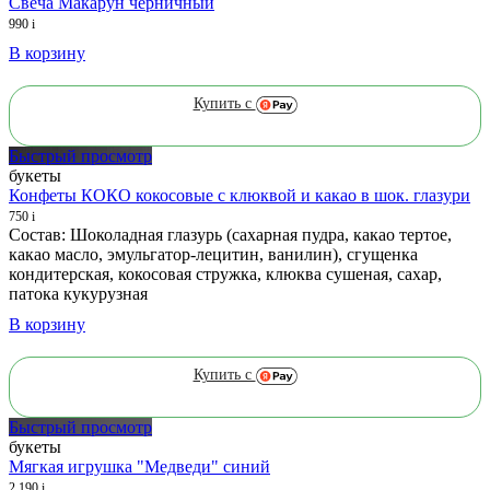
Свеча Макарун черничный
990
i
В корзину
Купить с
Быстрый просмотр
букеты
Конфеты КОКО кокосовые с клюквой и какао в шок. глазури
750
i
Состав: Шоколадная глазурь (сахарная пудра, какао тертое,
какао масло, эмульгатор-лецитин, ванилин), сгущенка
кондитерская, кокосовая стружка, клюква сушеная, сахар,
патока кукурузная
В корзину
Купить с
Быстрый просмотр
букеты
Мягкая игрушка "Медведи" синий
2 190
i