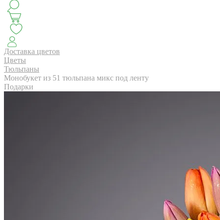
КЛАССИКА
БУКЕТ ЦВЕТОВ НА ВЫПУСК
СЕЗОН ПИОНОВ
МОНОБУКЕТЫ
ЛЕТО 2
Доставка цветов
Цветы
Тюльпаны
Монобукет из 51 тюльпана микс под ленту
АВТОРСКИЕ БУКЕТЫ
ЦВЕТОЧНЫЕ КОМПОЗИ
Подарки
БУКЕТЫ РОЗ
ЦВЕТЫ
КОМУ
ПОВОД
СУХОЦВ
ГОРШЕЧНЫЕ РАСТЕНИЯ
ПОДАРКИ
ЦВЕТЫ ПАЧК
IRIS.HOME
САЛО