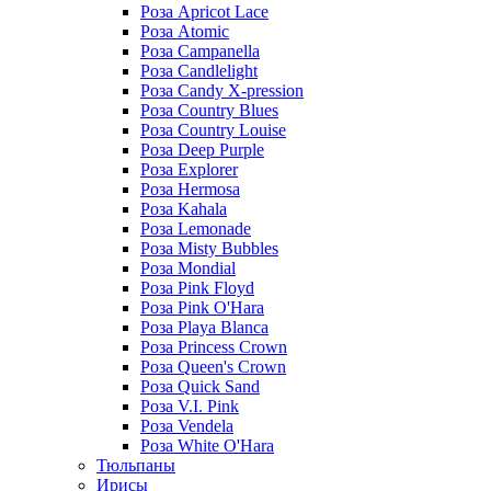
Роза Apricot Lace
Роза Atomic
Роза Campanella
Роза Candlelight
Роза Candy X-pression
Роза Country Blues
Роза Country Louise
Роза Deep Purple
Роза Explorer
Роза Hermosa
Роза Kahala
Роза Lemonade
Роза Misty Bubbles
Роза Mondial
Роза Pink Floyd
Роза Pink O'Hara
Роза Playa Blanca
Роза Princess Crown
Роза Queen's Crown
Роза Quick Sand
Роза V.I. Pink
Роза Vendela
Роза White O'Hara
Тюльпаны
Ирисы