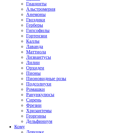
Гиацинты
Альстромерия
Анемоны
Гвоздики
Герберы
Гипсофилы
Гортензии
Каллы
Лаванда
Маттиола
Лизиантусы
Лилии
Орхидеи
Пионы
Пионовидные розы
Подсолнухи
Ромашки
Ранункулюсы
Сирень
Фрезии
Хризантемы
Георгины
Дельфиниум
Кому
Девушке