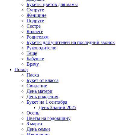
Букеты цветов для мамы
Супруге
Женщине
Подруге
Сестре
Коллеге
Родителям
Букеты для учителей на последний звонок
Руководителю
Теще
Бабушке
Врачу
Повод
Пасха
Букет от класса
Свидание
День матери
День рождения
Букет на 1 сентября
День Знаний 2025
Осень
Цветы на годовщину
8 марта
День семьи
Извинение