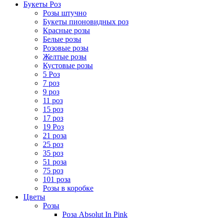
Букеты Роз
Розы штучно
Букеты пионовидных роз
Красные розы
Белые розы
Розовые розы
Желтые розы
Кустовые розы
5 Роз
7 роз
9 роз
11 роз
15 роз
17 роз
19 Роз
21 роза
25 роз
35 роз
51 роза
75 роз
101 роза
Розы в коробке
Цветы
Розы
Роза Absolut In Pink