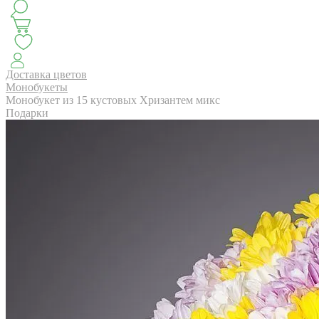
КЛАССИКА
БУКЕТ ЦВЕТОВ НА ВЫПУСК
СЕЗОН ПИОНОВ
МОНОБУКЕТЫ
ЛЕТО 2
Доставка цветов
Монобукеты
Монобукет из 15 кустовых Хризантем микс
Подарки
АВТОРСКИЕ БУКЕТЫ
ЦВЕТОЧНЫЕ КОМПОЗИ
БУКЕТЫ РОЗ
ЦВЕТЫ
КОМУ
ПОВОД
СУХОЦВ
ГОРШЕЧНЫЕ РАСТЕНИЯ
ПОДАРКИ
ЦВЕТЫ ПАЧК
IRIS.HOME
САЛО