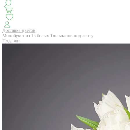
КЛАССИКА
БУКЕТ ЦВЕТОВ НА ВЫПУСК
СЕЗОН ПИОНОВ
МОНОБУКЕТЫ
ЛЕТО 2
Доставка цветов
Монобукет из 15 белых Тюльпанов под ленту
Подарки
АВТОРСКИЕ БУКЕТЫ
ЦВЕТОЧНЫЕ КОМПОЗИ
БУКЕТЫ РОЗ
ЦВЕТЫ
КОМУ
ПОВОД
СУХОЦВ
ГОРШЕЧНЫЕ РАСТЕНИЯ
ПОДАРКИ
ЦВЕТЫ ПАЧК
IRIS.HOME
САЛО