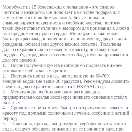
Монобукет из 15 белоснежных тюльпанов - это символ
чистоты и нежности. Он подойдет в качестве подарка для
самых близких и любимых людей. Белые тюльпаны
символизируют искренность и глубокие чувства, поэтому
такой букет станет отличным выбором для признания в любви
или предложения руки и сердца. Монобукет также может
быть прекрасным дополнением к основному подарку на день
рождения, юбилей или другое важное событие. Тюльпаны
долго сохраняют свою свежесть и красоту, поэтому такой
подарок будет радовать глаз своего обладателя на протяжении
долгого времени.
1. После получения букета необходимо подрезать нижнее
основание стебля косым срезом
2. Поставить цветы в вазу, наполненную на 60-70%
холодной водой (не выше 20 градусов). Рекомендуем добавить
средство для сохранения свежести CHRYSAL 5 гр.
3. Менять воду необходимо один раз в два дня,
предварительно сделав косой срез нижнего основания стебля
на 2-3 см
4. Срезанные цветы могут быстро потерять свою свежесть и
красоту под прямыми солнечными лучами, особенно в летний
период
5. Тюльпаны, ирисы, альстромерии, герберы «пьют» много
воды, следует обращать внимание на ее наличие в вазе, при