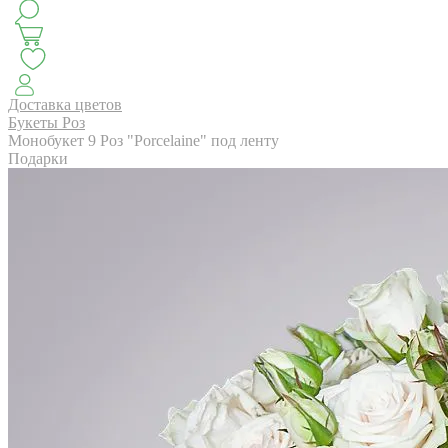
КЛАССИКА
БУКЕТ ЦВЕТОВ НА ВЫПУСК
СЕЗОН ПИОНОВ
МОНОБУКЕТЫ
ЛЕТО 2
Доставка цветов
Букеты Роз
Монобукет 9 Роз "Porcelaine" под ленту
Подарки
АВТОРСКИЕ БУКЕТЫ
ЦВЕТОЧНЫЕ КОМПОЗИ
БУКЕТЫ РОЗ
ЦВЕТЫ
КОМУ
ПОВОД
СУХОЦВ
ГОРШЕЧНЫЕ РАСТЕНИЯ
ПОДАРКИ
ЦВЕТЫ ПАЧК
IRIS.HOME
САЛО