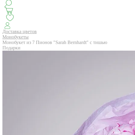
КЛАССИКА
БУКЕТ ЦВЕТОВ НА ВЫПУСК
СЕЗОН ПИОНОВ
МОНОБУКЕТЫ
ЛЕТО 2
Доставка цветов
Монобукеты
Монобукет из 7 Пионов "Sarah Bernhardt" с тишью
Подарки
АВТОРСКИЕ БУКЕТЫ
ЦВЕТОЧНЫЕ КОМПОЗИ
БУКЕТЫ РОЗ
ЦВЕТЫ
КОМУ
ПОВОД
СУХОЦВ
ГОРШЕЧНЫЕ РАСТЕНИЯ
ПОДАРКИ
ЦВЕТЫ ПАЧК
IRIS.HOME
САЛО