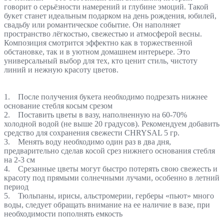
говорит о серьёзности намерений и глубине эмоций. Такой
букет станет идеальным подарком на день рождения, юбилей,
свадьбу или романтическое событие. Он наполняет
пространство лёгкостью, свежестью и атмосферой весны.
Композиция смотрится эффектно как в торжественной
обстановке, так и в уютном домашнем интерьере. Это
универсальный выбор для тех, кто ценит стиль, чистоту
линий и нежную красоту цветов.
1. После получения букета необходимо подрезать нижнее
основание стебля косым срезом
2. Поставить цветы в вазу, наполненную на 60-70%
холодной водой (не выше 20 градусов). Рекомендуем добавить
средство для сохранения свежести CHRYSAL 5 гр.
3. Менять воду необходимо один раз в два дня,
предварительно сделав косой срез нижнего основания стебля
на 2-3 см
4. Срезанные цветы могут быстро потерять свою свежесть и
красоту под прямыми солнечными лучами, особенно в летний
период
5. Тюльпаны, ирисы, альстромерии, герберы «пьют» много
воды, следует обращать внимание на ее наличие в вазе, при
необходимости пополнять емкость