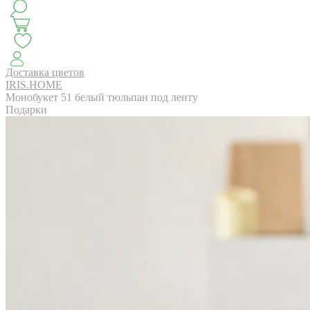
КЛАССИКА
БУКЕТ ЦВЕТОВ НА ВЫПУСК
СЕЗОН ПИОНОВ
МОНОБУКЕТЫ
ЛЕТО 2
Доставка цветов
IRIS.HOME
Монобукет 51 белый тюльпан под ленту
Подарки
АВТОРСКИЕ БУКЕТЫ
ЦВЕТОЧНЫЕ КОМПОЗИ
БУКЕТЫ РОЗ
ЦВЕТЫ
КОМУ
ПОВОД
СУХОЦВ
ГОРШЕЧНЫЕ РАСТЕНИЯ
ПОДАРКИ
ЦВЕТЫ ПАЧК
IRIS.HOME
САЛО