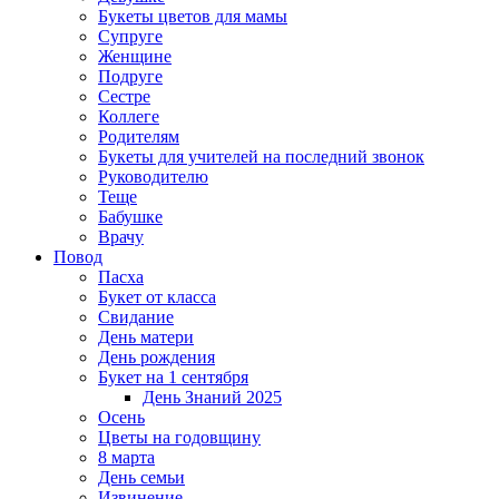
Букеты цветов для мамы
Супруге
Женщине
Подруге
Сестре
Коллеге
Родителям
Букеты для учителей на последний звонок
Руководителю
Теще
Бабушке
Врачу
Повод
Пасха
Букет от класса
Свидание
День матери
День рождения
Букет на 1 сентября
День Знаний 2025
Осень
Цветы на годовщину
8 марта
День семьи
Извинение