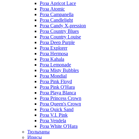
Роза Apricot Lace
Роза Atomic
Роза Campanella
Роза Candlelight
Роза Candy X-pression
Роза Country Blues
Роза Country Louise
Роза Deep Purple
Роза Explorer
Роза Hermosa
Роза Kahala
Роза Lemonade
Роза Misty Bubbles
Роза Mondial
Роза Pink Floyd
Роза Pink O'Hara
Роза Playa Blanca
Роза Princess Crown
Роза Queen's Crown
Роза Quick Sand
Роза V.I. Pink
Роза Vendela
Роза White O'Hara
Тюльпаны
Ирисы