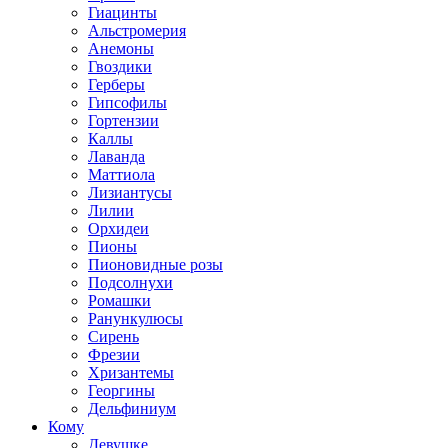
Гиацинты
Альстромерия
Анемоны
Гвоздики
Герберы
Гипсофилы
Гортензии
Каллы
Лаванда
Маттиола
Лизиантусы
Лилии
Орхидеи
Пионы
Пионовидные розы
Подсолнухи
Ромашки
Ранункулюсы
Сирень
Фрезии
Хризантемы
Георгины
Дельфиниум
Кому
Девушке