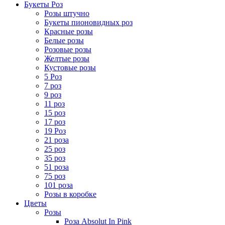
Букеты Роз
Розы штучно
Букеты пионовидных роз
Красные розы
Белые розы
Розовые розы
Желтые розы
Кустовые розы
5 Роз
7 роз
9 роз
11 роз
15 роз
17 роз
19 Роз
21 роза
25 роз
35 роз
51 роза
75 роз
101 роза
Розы в коробке
Цветы
Розы
Роза Absolut In Pink