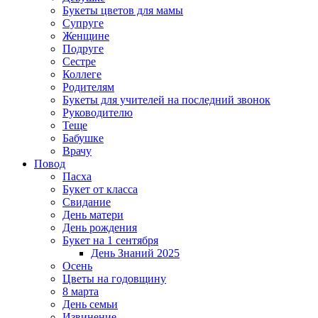
Букеты цветов для мамы
Супруге
Женщине
Подруге
Сестре
Коллеге
Родителям
Букеты для учителей на последний звонок
Руководителю
Теще
Бабушке
Врачу
Повод
Пасха
Букет от класса
Свидание
День матери
День рождения
Букет на 1 сентября
День Знаний 2025
Осень
Цветы на годовщину
8 марта
День семьи
Извинение