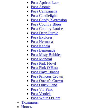
Роза Apricot Lace
Роза Atomic
Роза Campanella
Роза Candlelight
Роза Candy X-pression
Роза Country Blues
Роза Country Louise
Роза Deep Purple
Роза Explorer
Роза Hermosa
Роза Kahala
Роза Lemonade
Роза Misty Bubbles
Роза Mondial
Роза Pink Floyd
Роза Pink O'Hara
Роза Playa Blanca
Роза Princess Crown
Роза Queen's Crown
Роза Quick Sand
Роза V.I. Pink
Роза Vendela
Роза White O'Hara
Тюльпаны
Ирисы