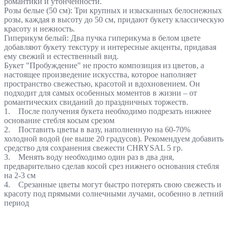
романтики и утонченности.
Розы белые (50 см): Три крупных и изысканных белоснежных
розы, каждая в высоту до 50 см, придают букету классическую
красоту и нежность.
Гиперикум белый: Два пучка гиперикума в белом цвете
добавляют букету текстуру и интересные акценты, придавая
ему свежий и естественный вид.
Букет "Пробуждение" не просто композиция из цветов, а
настоящее произведение искусства, которое наполняет
пространство свежестью, красотой и вдохновением. Он
подходит для самых особенных моментов в жизни – от
романтических свиданий до праздничных торжеств.
1. После получения букета необходимо подрезать нижнее
основание стебля косым срезом
2. Поставить цветы в вазу, наполненную на 60-70%
холодной водой (не выше 20 градусов). Рекомендуем добавить
средство для сохранения свежести CHRYSAL 5 гр.
3. Менять воду необходимо один раз в два дня,
предварительно сделав косой срез нижнего основания стебля
на 2-3 см
4. Срезанные цветы могут быстро потерять свою свежесть и
красоту под прямыми солнечными лучами, особенно в летний
период