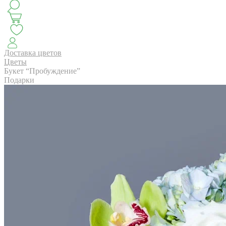
КЛАССИКА
БУКЕТ ЦВЕТОВ НА ВЫПУСК
СЕЗОН ПИОНОВ
МОНОБУКЕТЫ
ЛЕТО 2
Доставка цветов
Цветы
Букет “Пробуждение”
Подарки
АВТОРСКИЕ БУКЕТЫ
ЦВЕТОЧНЫЕ КОМПОЗИ
БУКЕТЫ РОЗ
ЦВЕТЫ
КОМУ
ПОВОД
СУХОЦВ
ГОРШЕЧНЫЕ РАСТЕНИЯ
ПОДАРКИ
ЦВЕТЫ ПАЧК
IRIS.HOME
САЛО