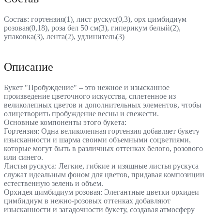
Состав: гортензия(1), лист рускус(0,3), орх цимбидиум
розовая(0,18), роза бел 50 см(3), гиперикум белый(2),
упаковка(3), лента(2), удлинитель(3)
Описание
Букет "Пробуждение" – это нежное и изысканное
произведение цветочного искусства, сплетенное из
великолепных цветов и дополнительных элементов, чтобы
олицетворить пробуждение весны и свежести.
Основные компоненты этого букета:
Гортензия: Одна великолепная гортензия добавляет букету
изысканности и шарма своими объемными соцветиями,
которые могут быть в различных оттенках белого, розового
или синего.
Листья рускуса: Легкие, гибкие и изящные листья рускуса
служат идеальным фоном для цветов, придавая композиции
естественную зелень и объем.
Орхидея цимбидиум розовая: Элегантные цветки орхидеи
цимбидиум в нежно-розовых оттенках добавляют
изысканности и загадочности букету, создавая атмосферу