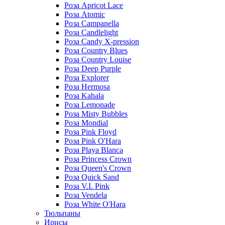
Роза Apricot Lace
Роза Atomic
Роза Campanella
Роза Candlelight
Роза Candy X-pression
Роза Country Blues
Роза Country Louise
Роза Deep Purple
Роза Explorer
Роза Hermosa
Роза Kahala
Роза Lemonade
Роза Misty Bubbles
Роза Mondial
Роза Pink Floyd
Роза Pink O'Hara
Роза Playa Blanca
Роза Princess Crown
Роза Queen's Crown
Роза Quick Sand
Роза V.I. Pink
Роза Vendela
Роза White O'Hara
Тюльпаны
Ирисы