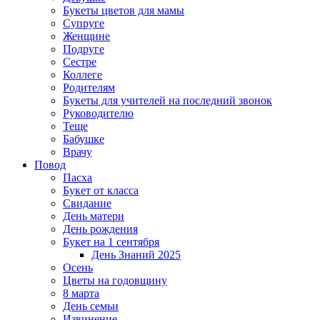
Букеты цветов для мамы
Супруге
Женщине
Подруге
Сестре
Коллеге
Родителям
Букеты для учителей на последний звонок
Руководителю
Теще
Бабушке
Врачу
Повод
Пасха
Букет от класса
Свидание
День матери
День рождения
Букет на 1 сентября
День Знаний 2025
Осень
Цветы на годовщину
8 марта
День семьи
Извинение