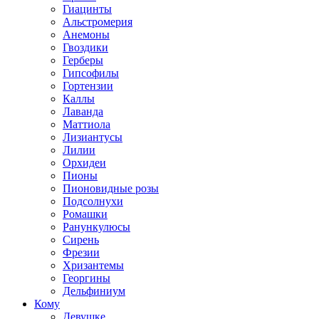
Гиацинты
Альстромерия
Анемоны
Гвоздики
Герберы
Гипсофилы
Гортензии
Каллы
Лаванда
Маттиола
Лизиантусы
Лилии
Орхидеи
Пионы
Пионовидные розы
Подсолнухи
Ромашки
Ранункулюсы
Сирень
Фрезии
Хризантемы
Георгины
Дельфиниум
Кому
Девушке