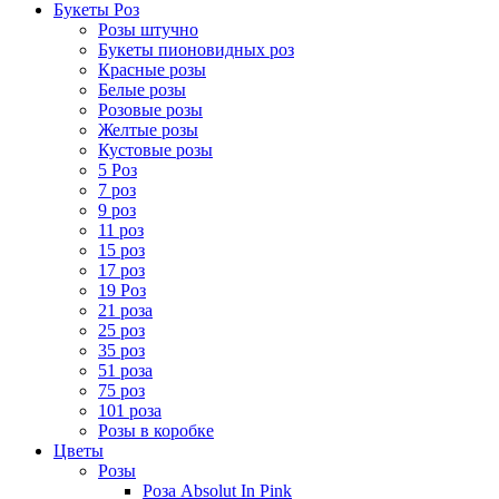
Букеты Роз
Розы штучно
Букеты пионовидных роз
Красные розы
Белые розы
Розовые розы
Желтые розы
Кустовые розы
5 Роз
7 роз
9 роз
11 роз
15 роз
17 роз
19 Роз
21 роза
25 роз
35 роз
51 роза
75 роз
101 роза
Розы в коробке
Цветы
Розы
Роза Absolut In Pink