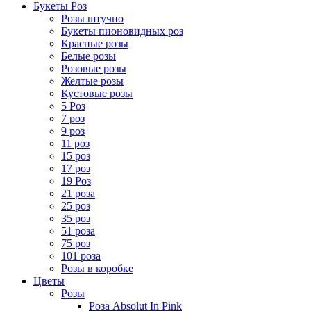
Букеты Роз
Розы штучно
Букеты пионовидных роз
Красные розы
Белые розы
Розовые розы
Желтые розы
Кустовые розы
5 Роз
7 роз
9 роз
11 роз
15 роз
17 роз
19 Роз
21 роза
25 роз
35 роз
51 роза
75 роз
101 роза
Розы в коробке
Цветы
Розы
Роза Absolut In Pink