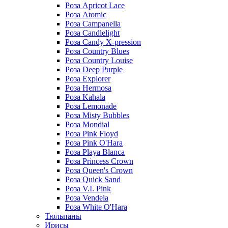
Роза Apricot Lace
Роза Atomic
Роза Campanella
Роза Candlelight
Роза Candy X-pression
Роза Country Blues
Роза Country Louise
Роза Deep Purple
Роза Explorer
Роза Hermosa
Роза Kahala
Роза Lemonade
Роза Misty Bubbles
Роза Mondial
Роза Pink Floyd
Роза Pink O'Hara
Роза Playa Blanca
Роза Princess Crown
Роза Queen's Crown
Роза Quick Sand
Роза V.I. Pink
Роза Vendela
Роза White O'Hara
Тюльпаны
Ирисы