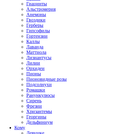
Гиацинты
Альстромерия
Анемоны
Гвоздики
Герберы
Гипсофилы
Гортензии
Каллы
Лаванда
Маттиола
Лизиантусы
Лилии
Орхидеи
Пионы
Пионовидные розы
Подсолнухи
Ромашки
Ранункулюсы
Сирень
Фрезии
Хризантемы
Георгины
Дельфиниум
Кому
Девушке