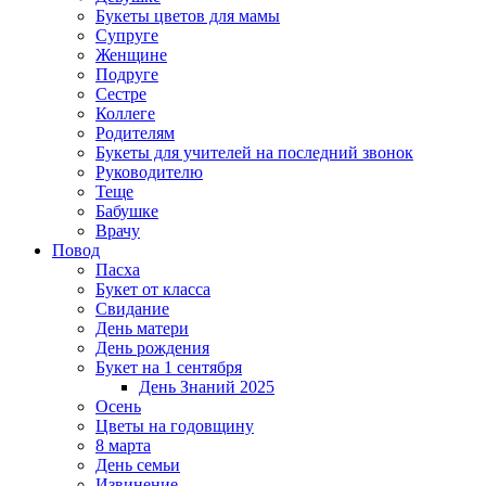
Букеты цветов для мамы
Супруге
Женщине
Подруге
Сестре
Коллеге
Родителям
Букеты для учителей на последний звонок
Руководителю
Теще
Бабушке
Врачу
Повод
Пасха
Букет от класса
Свидание
День матери
День рождения
Букет на 1 сентября
День Знаний 2025
Осень
Цветы на годовщину
8 марта
День семьи
Извинение