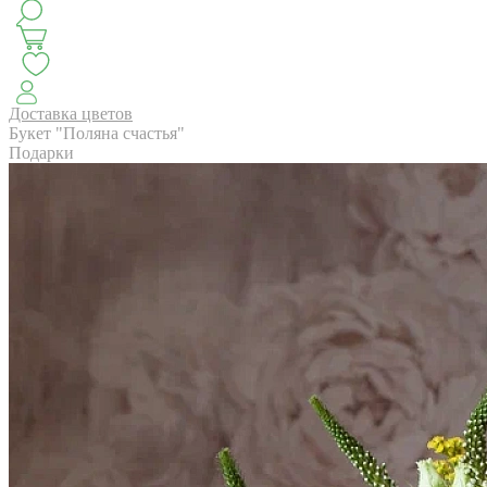
КЛАССИКА
БУКЕТ ЦВЕТОВ НА ВЫПУСК
СЕЗОН ПИОНОВ
МОНОБУКЕТЫ
ЛЕТО 2
Доставка цветов
Букет "Поляна счастья"
Подарки
АВТОРСКИЕ БУКЕТЫ
ЦВЕТОЧНЫЕ КОМПОЗИ
БУКЕТЫ РОЗ
ЦВЕТЫ
КОМУ
ПОВОД
СУХОЦВ
ГОРШЕЧНЫЕ РАСТЕНИЯ
ПОДАРКИ
ЦВЕТЫ ПАЧК
IRIS.HOME
САЛО