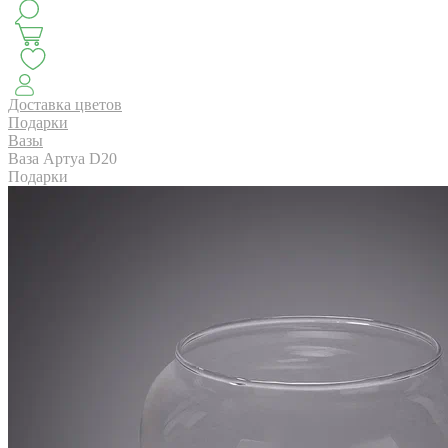
КЛАССИКА
БУКЕТ ЦВЕТОВ НА ВЫПУСК
СЕЗОН ПИОНОВ
МОНОБУКЕТЫ
ЛЕТО 2
Доставка цветов
Подарки
Вазы
Ваза Артуа D20
АВТОРСКИЕ БУКЕТЫ
ЦВЕТОЧНЫЕ КОМПОЗИ
Подарки
БУКЕТЫ РОЗ
ЦВЕТЫ
КОМУ
ПОВОД
СУХОЦВ
ГОРШЕЧНЫЕ РАСТЕНИЯ
ПОДАРКИ
ЦВЕТЫ ПАЧК
IRIS.HOME
САЛО