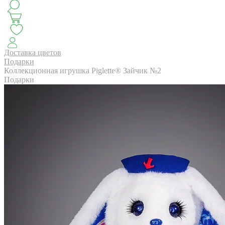
КЛАССИКА
БУКЕТ ЦВЕТОВ НА ВЫПУСК
СЕЗОН ПИОНОВ
МОНОБУКЕТЫ
ЛЕТО 2
Доставка цветов
Подарки
Коллекционная игрушка Piglette® Зайчик №2
Подарки
АВТОРСКИЕ БУКЕТЫ
ЦВЕТОЧНЫЕ КОМПОЗИ
БУКЕТЫ РОЗ
ЦВЕТЫ
КОМУ
ПОВОД
СУХОЦВ
ГОРШЕЧНЫЕ РАСТЕНИЯ
ПОДАРКИ
ЦВЕТЫ ПАЧК
IRIS.HOME
САЛО