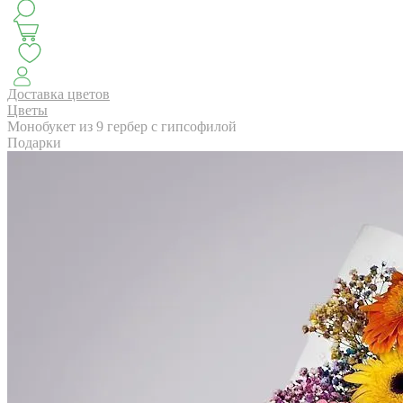
КЛАССИКА
БУКЕТ ЦВЕТОВ НА ВЫПУСК
СЕЗОН ПИОНОВ
МОНОБУКЕТЫ
ЛЕТО 2
Доставка цветов
Цветы
Монобукет из 9 гербер с гипсофилой
Подарки
АВТОРСКИЕ БУКЕТЫ
ЦВЕТОЧНЫЕ КОМПОЗИ
БУКЕТЫ РОЗ
ЦВЕТЫ
КОМУ
ПОВОД
СУХОЦВ
ГОРШЕЧНЫЕ РАСТЕНИЯ
ПОДАРКИ
ЦВЕТЫ ПАЧК
IRIS.HOME
САЛО