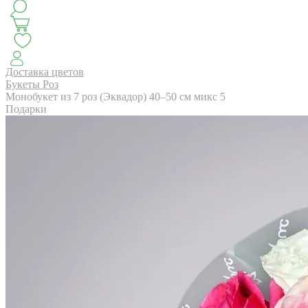
КЛАССИКА
БУКЕТ ЦВЕТОВ НА ВЫПУСК
СЕЗОН ПИОНОВ
МОНОБУКЕТЫ
ЛЕТО 2
Доставка цветов
Букеты Роз
Монобукет из 7 роз (Эквадор) 40–50 см микс 5
Подарки
АВТОРСКИЕ БУКЕТЫ
ЦВЕТОЧНЫЕ КОМПОЗИ
БУКЕТЫ РОЗ
ЦВЕТЫ
КОМУ
ПОВОД
СУХОЦВ
ГОРШЕЧНЫЕ РАСТЕНИЯ
ПОДАРКИ
ЦВЕТЫ ПАЧК
IRIS.HOME
САЛО