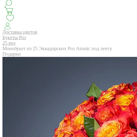
КЛАССИКА
БУКЕТ ЦВЕТОВ НА ВЫПУСК
СЕЗОН ПИОНОВ
МОНОБУКЕТЫ
ЛЕТО 2
Доставка цветов
Букеты Роз
25 роз
Монобукет из 25 Эквадорских Роз Atomic под ленту
АВТОРСКИЕ БУКЕТЫ
ЦВЕТОЧНЫЕ КОМПОЗИ
Подарки
БУКЕТЫ РОЗ
ЦВЕТЫ
КОМУ
ПОВОД
СУХОЦВ
ГОРШЕЧНЫЕ РАСТЕНИЯ
ПОДАРКИ
ЦВЕТЫ ПАЧК
IRIS.HOME
САЛО