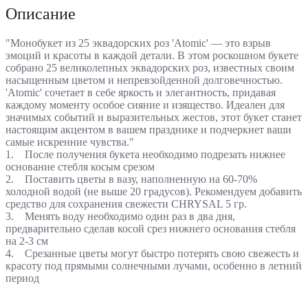
Описание
"Монобукет из 25 эквадорских роз 'Atomic' — это взрыв
эмоций и красоты в каждой детали. В этом роскошном букете
собрано 25 великолепных эквадорских роз, известных своим
насыщенным цветом и непревзойденной долговечностью.
'Atomic' сочетает в себе яркость и элегантность, придавая
каждому моменту особое сияние и изящество. Идеален для
значимых событий и выразительных жестов, этот букет станет
настоящим акцентом в вашем празднике и подчеркнет ваши
самые искренние чувства."
1. После получения букета необходимо подрезать нижнее
основание стебля косым срезом
2. Поставить цветы в вазу, наполненную на 60-70%
холодной водой (не выше 20 градусов). Рекомендуем добавить
средство для сохранения свежести CHRYSAL 5 гр.
3. Менять воду необходимо один раз в два дня,
предварительно сделав косой срез нижнего основания стебля
на 2-3 см
4. Срезанные цветы могут быстро потерять свою свежесть и
красоту под прямыми солнечными лучами, особенно в летний
период