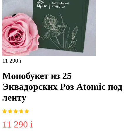
11 290
i
Монобукет из 25
Эквадорских Роз Atomic под
ленту
11 290
i