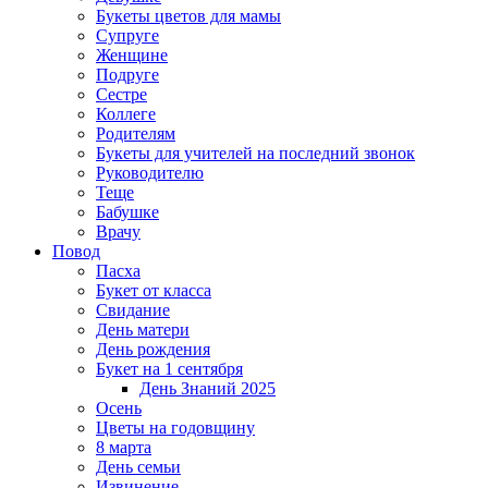
Букеты цветов для мамы
Супруге
Женщине
Подруге
Сестре
Коллеге
Родителям
Букеты для учителей на последний звонок
Руководителю
Теще
Бабушке
Врачу
Повод
Пасха
Букет от класса
Свидание
День матери
День рождения
Букет на 1 сентября
День Знаний 2025
Осень
Цветы на годовщину
8 марта
День семьи
Извинение