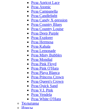
Роза Apricot Lace
Роза Atomic
Роза Campanella
Роза Candlelight
Роза Candy X-pression
Роза Country Blues
Роза Country Louise
Роза Deep Purple
Роза Explorer
Роза Hermosa
Роза Kahala
Роза Lemonade
Роза Misty Bubbles
Роза Mondial
Роза Pink Floyd
Роза Pink O'Hara
Роза Playa Blanca
Роза Princess Crown
Роза Queen's Crown
Роза Quick Sand
Роза V.I. Pink
Роза Vendela
Роза White O'Hara
Тюльпаны
Ирисы