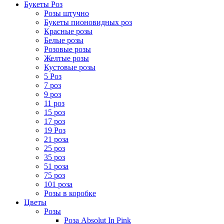
Букеты Роз
Розы штучно
Букеты пионовидных роз
Красные розы
Белые розы
Розовые розы
Желтые розы
Кустовые розы
5 Роз
7 роз
9 роз
11 роз
15 роз
17 роз
19 Роз
21 роза
25 роз
35 роз
51 роза
75 роз
101 роза
Розы в коробке
Цветы
Розы
Роза Absolut In Pink