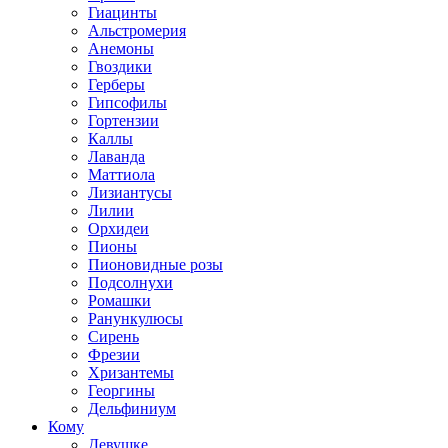
Гиацинты
Альстромерия
Анемоны
Гвоздики
Герберы
Гипсофилы
Гортензии
Каллы
Лаванда
Маттиола
Лизиантусы
Лилии
Орхидеи
Пионы
Пионовидные розы
Подсолнухи
Ромашки
Ранункулюсы
Сирень
Фрезии
Хризантемы
Георгины
Дельфиниум
Кому
Девушке