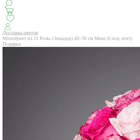
КЛАССИКА
БУКЕТ ЦВЕТОВ НА ВЫПУСК
СЕЗОН ПИОНОВ
МОНОБУКЕТЫ
ЛЕТО 2
Доставка цветов
Монобукет из 21 Розы (Эквадор) 40–50 см Микс-6 под ленту
Подарки
АВТОРСКИЕ БУКЕТЫ
ЦВЕТОЧНЫЕ КОМПОЗИ
БУКЕТЫ РОЗ
ЦВЕТЫ
КОМУ
ПОВОД
СУХОЦВ
ГОРШЕЧНЫЕ РАСТЕНИЯ
ПОДАРКИ
ЦВЕТЫ ПАЧК
IRIS.HOME
САЛО