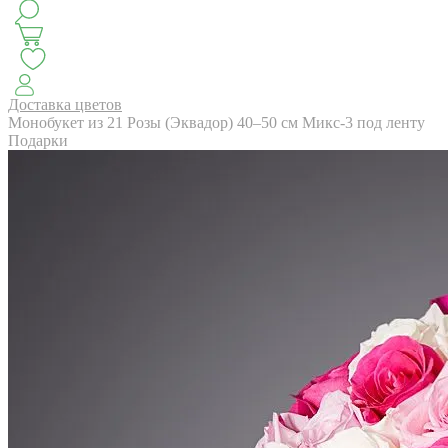
КЛАССИКА
БУКЕТ ЦВЕТОВ НА ВЫПУСК
СЕЗОН ПИОНОВ
МОНОБУКЕТЫ
ЛЕТО 2
Доставка цветов
Монобукет из 21 Розы (Эквадор) 40–50 см Микс-3 под ленту
Подарки
АВТОРСКИЕ БУКЕТЫ
ЦВЕТОЧНЫЕ КОМПОЗИ
БУКЕТЫ РОЗ
ЦВЕТЫ
КОМУ
ПОВОД
СУХОЦВ
ГОРШЕЧНЫЕ РАСТЕНИЯ
ПОДАРКИ
ЦВЕТЫ ПАЧК
IRIS.HOME
САЛО