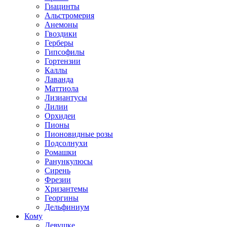
Гиацинты
Альстромерия
Анемоны
Гвоздики
Герберы
Гипсофилы
Гортензии
Каллы
Лаванда
Маттиола
Лизиантусы
Лилии
Орхидеи
Пионы
Пионовидные розы
Подсолнухи
Ромашки
Ранункулюсы
Сирень
Фрезии
Хризантемы
Георгины
Дельфиниум
Кому
Девушке