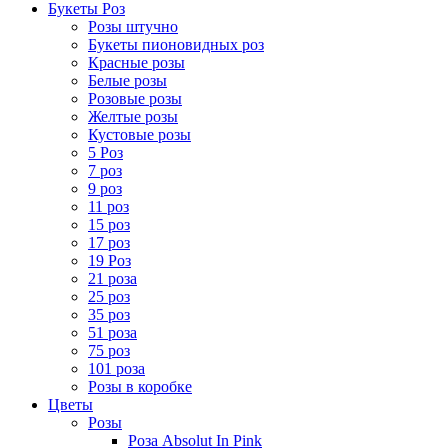
Букеты Роз
Розы штучно
Букеты пионовидных роз
Красные розы
Белые розы
Розовые розы
Желтые розы
Кустовые розы
5 Роз
7 роз
9 роз
11 роз
15 роз
17 роз
19 Роз
21 роза
25 роз
35 роз
51 роза
75 роз
101 роза
Розы в коробке
Цветы
Розы
Роза Absolut In Pink