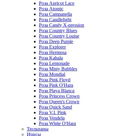
Роза Apricot Lace
Роза Atomic
Роза Campanella
Роза Candlelight
Роза Candy X-pression
Роза Country Blues
Роза Country Louise
Роза Deep Purple
Роза Explorer
Роза Hermosa
Роза Kahala
Роза Lemonade
Роза Misty Bubbles
Роза Mondial
Роза Pink Floyd
Роза Pink O'Hara
Роза Playa Blanca
Роза Princess Crown
Роза Queen's Crown
Роза Quick Sand
Роза V.I. Pink
Роза Vendela
Роза White O'Hara
Тюльпаны
Ирисы