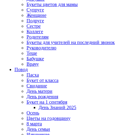
Букеты цветов для мамы
Супруге
Женщине
Подруге
Сестре
Коллеге
Родителям
Букеты для учителей на последний звонок
Руководителю
Теще
Бабушке
Врачу
Повод
Пасха
Букет от класса
Свидание
День матери
День рождения
Букет на 1 сентября
День Знаний 2025
Осень
Цветы на годовщину
8 марта
День семьи
Извинение