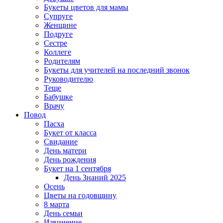
Букеты цветов для мамы
Супруге
Женщине
Подруге
Сестре
Коллеге
Родителям
Букеты для учителей на последний звонок
Руководителю
Теще
Бабушке
Врачу
Повод
Пасха
Букет от класса
Свидание
День матери
День рождения
Букет на 1 сентября
День Знаний 2025
Осень
Цветы на годовщину
8 марта
День семьи
Извинение