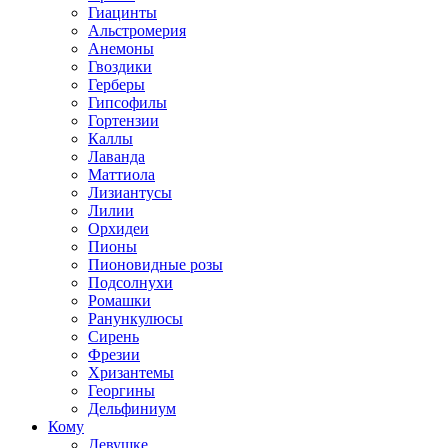
Гиацинты
Альстромерия
Анемоны
Гвоздики
Герберы
Гипсофилы
Гортензии
Каллы
Лаванда
Маттиола
Лизиантусы
Лилии
Орхидеи
Пионы
Пионовидные розы
Подсолнухи
Ромашки
Ранункулюсы
Сирень
Фрезии
Хризантемы
Георгины
Дельфиниум
Кому
Девушке