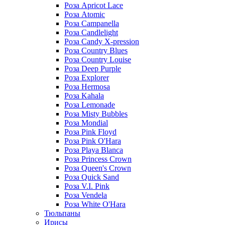
Роза Apricot Lace
Роза Atomic
Роза Campanella
Роза Candlelight
Роза Candy X-pression
Роза Country Blues
Роза Country Louise
Роза Deep Purple
Роза Explorer
Роза Hermosa
Роза Kahala
Роза Lemonade
Роза Misty Bubbles
Роза Mondial
Роза Pink Floyd
Роза Pink O'Hara
Роза Playa Blanca
Роза Princess Crown
Роза Queen's Crown
Роза Quick Sand
Роза V.I. Pink
Роза Vendela
Роза White O'Hara
Тюльпаны
Ирисы