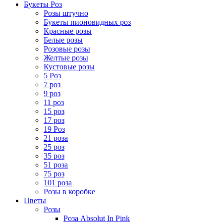
Букеты Роз
Розы штучно
Букеты пионовидных роз
Красные розы
Белые розы
Розовые розы
Желтые розы
Кустовые розы
5 Роз
7 роз
9 роз
11 роз
15 роз
17 роз
19 Роз
21 роза
25 роз
35 роз
51 роза
75 роз
101 роза
Розы в коробке
Цветы
Розы
Роза Absolut In Pink