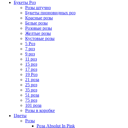
Букеты Роз
Розы штучно
Букеты пионовидных роз
Красные розы
Белые розы
Розовые розы
Желтые розы
Кустовые розы
5 Роз
7 роз
9 роз
11 роз
15 роз
17 роз
19 Роз
21 роза
25 роз
35 роз
51 роза
75 роз
101 роза
Розы в коробке
Цветы
Розы
Роза Absolut In Pink