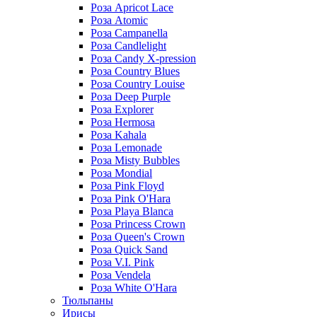
Роза Apricot Lace
Роза Atomic
Роза Campanella
Роза Candlelight
Роза Candy X-pression
Роза Country Blues
Роза Country Louise
Роза Deep Purple
Роза Explorer
Роза Hermosa
Роза Kahala
Роза Lemonade
Роза Misty Bubbles
Роза Mondial
Роза Pink Floyd
Роза Pink O'Hara
Роза Playa Blanca
Роза Princess Crown
Роза Queen's Crown
Роза Quick Sand
Роза V.I. Pink
Роза Vendela
Роза White O'Hara
Тюльпаны
Ирисы