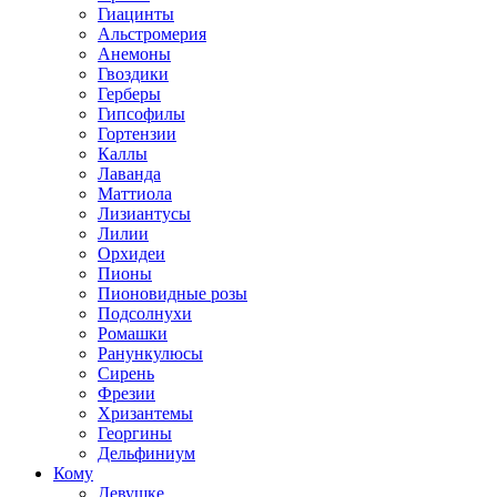
Гиацинты
Альстромерия
Анемоны
Гвоздики
Герберы
Гипсофилы
Гортензии
Каллы
Лаванда
Маттиола
Лизиантусы
Лилии
Орхидеи
Пионы
Пионовидные розы
Подсолнухи
Ромашки
Ранункулюсы
Сирень
Фрезии
Хризантемы
Георгины
Дельфиниум
Кому
Девушке