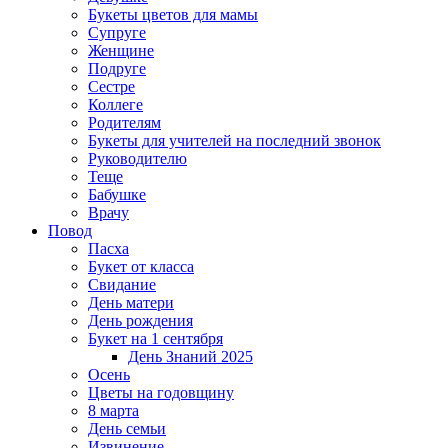
Букеты цветов для мамы
Супруге
Женщине
Подруге
Сестре
Коллеге
Родителям
Букеты для учителей на последний звонок
Руководителю
Теще
Бабушке
Врачу
Повод
Пасха
Букет от класса
Свидание
День матери
День рождения
Букет на 1 сентября
День Знаний 2025
Осень
Цветы на годовщину
8 марта
День семьи
Извинение