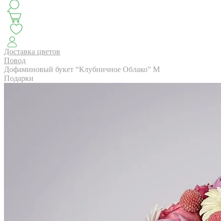
КЛАССИКА
БУКЕТ ЦВЕТОВ НА ВЫПУСК
СЕЗОН ПИОНОВ
МОНОБУКЕТЫ
ЛЕТО 2
Доставка цветов
Повод
Дофаминовый букет “Клубничное Облако” M
Подарки
АВТОРСКИЕ БУКЕТЫ
ЦВЕТОЧНЫЕ КОМПОЗИ
БУКЕТЫ РОЗ
ЦВЕТЫ
КОМУ
ПОВОД
СУХОЦВ
ГОРШЕЧНЫЕ РАСТЕНИЯ
ПОДАРКИ
ЦВЕТЫ ПАЧК
IRIS.HOME
САЛО