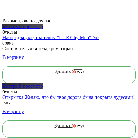
Рекомендовано для вас
Быстрый просмотр
букеты
Набор для ухода за телом "LURE by Mira" №2
8 990
i
Состав: гель для тела,крем, скраб
В корзину
Купить с
Быстрый просмотр
букеты
Открытка Желаю, что бы твоя дорога была покрыта чудесами!
390
i
В корзину
Купить с