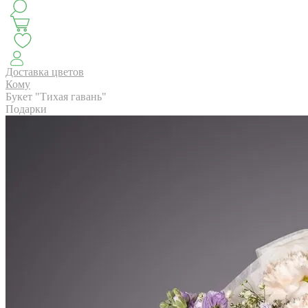
КЛАССИКА
БУКЕТ ЦВЕТОВ НА ВЫПУСК
СЕЗОН ПИОНОВ
МОНОБУКЕТЫ
ЛЕТО 2
Доставка цветов
Кому
Букет "Тихая гавань"
Подарки
АВТОРСКИЕ БУКЕТЫ
ЦВЕТОЧНЫЕ КОМПОЗИ
БУКЕТЫ РОЗ
ЦВЕТЫ
КОМУ
ПОВОД
СУХОЦВ
ГОРШЕЧНЫЕ РАСТЕНИЯ
ПОДАРКИ
ЦВЕТЫ ПАЧК
IRIS.HOME
САЛО