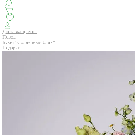
КЛАССИКА
БУКЕТ ЦВЕТОВ НА ВЫПУСК
СЕЗОН ПИОНОВ
МОНОБУКЕТЫ
ЛЕТО 2
Доставка цветов
Повод
Букет “Солнечный блик”
Подарки
АВТОРСКИЕ БУКЕТЫ
ЦВЕТОЧНЫЕ КОМПОЗИ
БУКЕТЫ РОЗ
ЦВЕТЫ
КОМУ
ПОВОД
СУХОЦВ
ГОРШЕЧНЫЕ РАСТЕНИЯ
ПОДАРКИ
ЦВЕТЫ ПАЧК
IRIS.HOME
САЛО