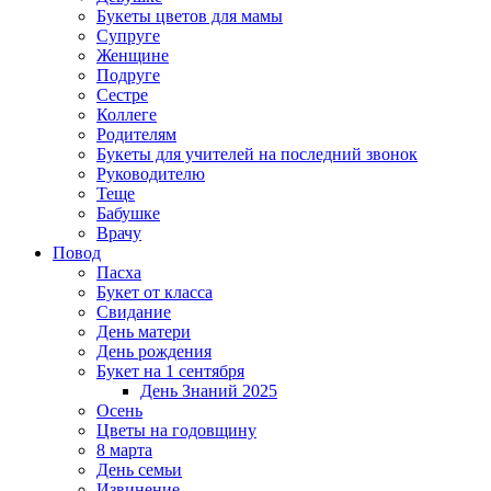
Букеты цветов для мамы
Супруге
Женщине
Подруге
Сестре
Коллеге
Родителям
Букеты для учителей на последний звонок
Руководителю
Теще
Бабушке
Врачу
Повод
Пасха
Букет от класса
Свидание
День матери
День рождения
Букет на 1 сентября
День Знаний 2025
Осень
Цветы на годовщину
8 марта
День семьи
Извинение