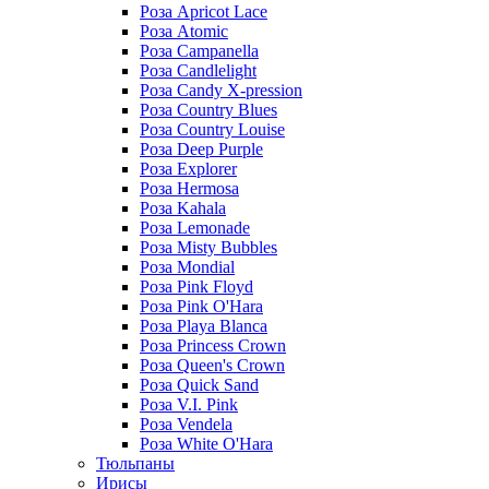
Роза Apricot Lace
Роза Atomic
Роза Campanella
Роза Candlelight
Роза Candy X-pression
Роза Country Blues
Роза Country Louise
Роза Deep Purple
Роза Explorer
Роза Hermosa
Роза Kahala
Роза Lemonade
Роза Misty Bubbles
Роза Mondial
Роза Pink Floyd
Роза Pink O'Hara
Роза Playa Blanca
Роза Princess Crown
Роза Queen's Crown
Роза Quick Sand
Роза V.I. Pink
Роза Vendela
Роза White O'Hara
Тюльпаны
Ирисы