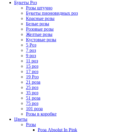
Букеты Роз
Розы штучно
Букеты пионовидных роз
Красные розы
Белые розы
Розовые розы
Желтые розы
Кустовые розы
5 Роз
7 роз
9 роз
11 роз
15 роз
17 роз
19 Роз
21 роза
25 роз
35 роз
51 роза
75 роз
101 роза
Розы в коробке
Цветы
Розы
Роза Absolut In Pink