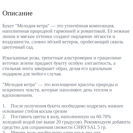
Описание
Букет "Мелодия ветра" — это утончённая композиция,
наполненная природной гармонией и романтикой. Её нежные
линии и мягкие оттенки создают ощущение лёгкости и
воздушности, словно лёгкий ветерок, пробегающий сквозь
цветочный сад.
Изысканные розы, трепетные альстромерии и грациозные
веточки зелени придают букету особую элегантность, а
стильная лента завершает образ, делая его идеальным
подарком для любого случая.
"Мелодия ветра" — это воплощение красоты природы и
искренних чувств, которые наполняют день теплом и
вдохновением.
1. После получения букета необходимо подрезать нижнее
основание стебля косым срезом
2. Поставить цветы в вазу, наполненную на 60-70%
холодной водой (не выше 20 градусов). Рекомендуем добавить
средство для сохранения свежести CHRYSAL 5 гр.
3. Менять воду необходимо один раз в два дня,