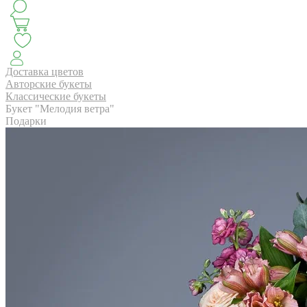
КЛАССИКА
БУКЕТ ЦВЕТОВ НА ВЫПУСК
СЕЗОН ПИОНОВ
МОНОБУКЕТЫ
ЛЕТО 2
Доставка цветов
Авторские букеты
Классические букеты
Букет "Мелодия ветра"
АВТОРСКИЕ БУКЕТЫ
ЦВЕТОЧНЫЕ КОМПОЗИ
Подарки
БУКЕТЫ РОЗ
ЦВЕТЫ
КОМУ
ПОВОД
СУХОЦВ
ГОРШЕЧНЫЕ РАСТЕНИЯ
ПОДАРКИ
ЦВЕТЫ ПАЧК
IRIS.HOME
САЛО