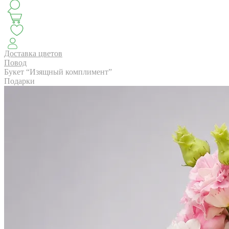
КЛАССИКА
БУКЕТ ЦВЕТОВ НА ВЫПУСК
СЕЗОН ПИОНОВ
МОНОБУКЕТЫ
ЛЕТО 2
Доставка цветов
Повод
Букет “Изящный комплимент”
Подарки
АВТОРСКИЕ БУКЕТЫ
ЦВЕТОЧНЫЕ КОМПОЗИ
БУКЕТЫ РОЗ
ЦВЕТЫ
КОМУ
ПОВОД
СУХОЦВ
ГОРШЕЧНЫЕ РАСТЕНИЯ
ПОДАРКИ
ЦВЕТЫ ПАЧК
IRIS.HOME
САЛО