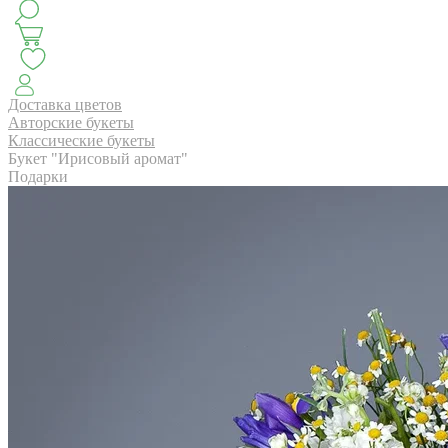
КЛАССИКА
БУКЕТ ЦВЕТОВ НА ВЫПУСК
СЕЗОН ПИОНОВ
МОНОБУКЕТЫ
ЛЕТО 2
Доставка цветов
Авторские букеты
Классические букеты
Букет "Ирисовый аромат"
АВТОРСКИЕ БУКЕТЫ
ЦВЕТОЧНЫЕ КОМПОЗИ
Подарки
БУКЕТЫ РОЗ
ЦВЕТЫ
КОМУ
ПОВОД
СУХОЦВ
ГОРШЕЧНЫЕ РАСТЕНИЯ
ПОДАРКИ
ЦВЕТЫ ПАЧК
IRIS.HOME
САЛО