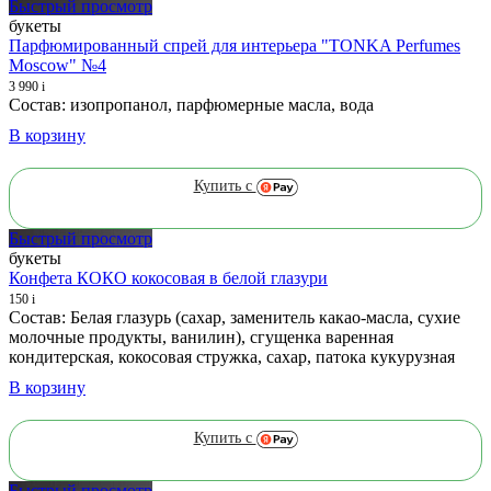
Быстрый просмотр
букеты
Парфюмированный спрей для интерьера "TONKA Perfumes
Moscow" №4
3 990
i
Состав: изопропанол, парфюмерные масла, вода
В корзину
Купить с
Быстрый просмотр
букеты
Конфета КОКО кокосовая в белой глазури
150
i
Состав: Белая глазурь (сахар, заменитель какао-масла, сухие
молочные продукты, ванилин), сгущенка варенная
кондитерская, кокосовая стружка, сахар, патока кукурузная
В корзину
Купить с
Быстрый просмотр