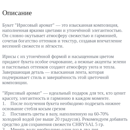
Описание
Букет "Ирисовый аромат" — это изысканная композиция,
наполненная яркими цветами и утончённой элегантностью.
Он словно окутывает атмосферу свежестью и гармонией,
сочетая богатство оттенков и текстур, создавая впечатление
весенней свежести и лёгкости.
Ирисы с их утончённой формой и насыщенным цветом
придают букета особое очарование, а нежные акценты зелени
и пастельных оттенков создают атмосферу уюта и тепла.
Завершающая деталь — изысканная лента, которая
подчеркивает стиль и завершённость этой цветочной
композиции.
"Ирисовый аромат" — идеальный подарок для тех, кто ценит
красоту, элегантность и гармонию в каждом моменте.
1. После получения букета необходимо подрезать нижнее
основание стебля косым срезом
2. Поставить цветы в вазу, наполненную на 60-70%
холодной водой (не выше 20 градусов). Рекомендуем добавить
средство для сохранения свежести CHRYSAL 5 гр.
3. Менять воду необходимо один раз в два дня,